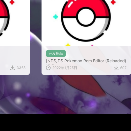
开发用品
[NDS]DS Pokemon Rom Editor (Reloaded)
V1.5
3368
2022年1月25日
607