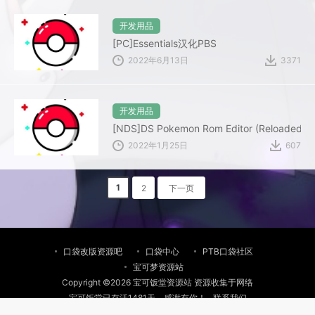
开发用品
[PC]Essentials汉化PBS
2022年6月13日
3371
开发用品
[NDS]DS Pokemon Rom Editor (Reloaded) V
2022年1月25日
607
1
2
下一页
口袋改版资源吧
口袋中心
PTB口袋社区
宝可梦资源站
Copyright ©2026 宝可饭堂资源站 资源收集于网络
宝可饭堂已存活1481天，感谢有你！
联系我们