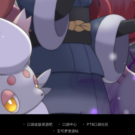
口袋改版资源吧
口袋中心
PTB口袋社区
宝可梦资源站