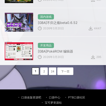
国内游戏
[GBA]不归之殇beta0.6.52
2026年3月20日
4447
开发用品
[GBA]PokéROM 编辑器
2026年3月20日
295
1
2
24
下一页
口袋改版资源吧
口袋中心
PTB口袋社区
宝可梦资源站