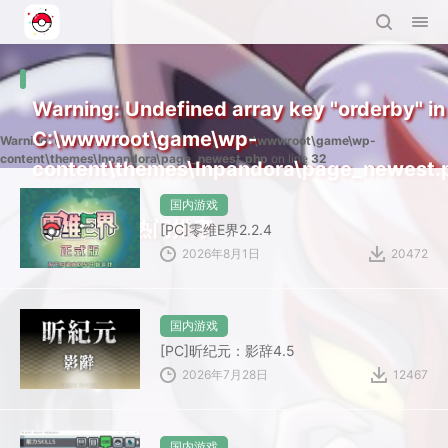
Warning
: Undefined array key "orderby" in
C:\wwwroot\game\wp-
Warning
: Undefined array key "orderby" in
C:\wwwroot\game\wp-
content\themes\Inpandora\page_newest.php
on line
32
content\themes\Inpandora\page_newest.
on line
17
国内游戏
时间排序
热门排序
[PC]零维E界2.2.4
2026年8月1日
20472
国内游戏
[PC]昕纪元：影辞4.5
2026年7月28日
12467
国内游戏