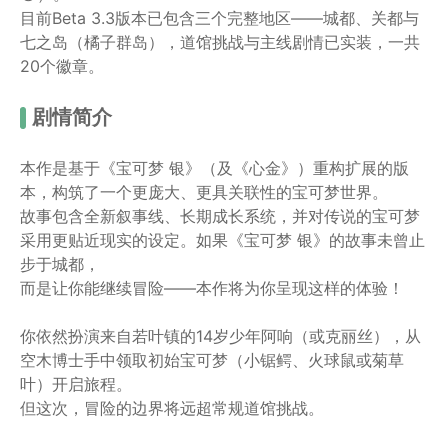
目前Beta 3.3版本已包含三个完整地区——城都、关都与
七之岛（橘子群岛），道馆挑战与主线剧情已实装，一共
20个徽章。
剧情简介
本作是基于《宝可梦 银》（及《心金》）重构扩展的版
本，构筑了一个更庞大、更具关联性的宝可梦世界。
故事包含全新叙事线、长期成长系统，并对传说的宝可梦
采用更贴近现实的设定。如果《宝可梦 银》的故事未曾止
步于城都，
而是让你能继续冒险——本作将为你呈现这样的体验！
你依然扮演来自若叶镇的14岁少年阿响（或克丽丝），从
空木博士手中领取初始宝可梦（小锯鳄、火球鼠或菊草
叶）开启旅程。
但这次，冒险的边界将远超常规道馆挑战。