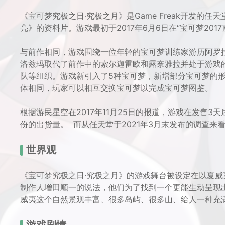
《宝可梦究极之日·究极之月》是Game Freak开发的
亮》的资料片。游戏最初于2017年6月6日在“宝可梦201
与前作相同，游戏围绕一位年轻的宝可梦训练家游历阿罗
洛兹玛取代了前作中的索尔迦雷欧和露奈雅拉并处于游戏
队等组织。游戏新引入了5种宝可梦，新增部分宝可梦的
体相同，玩家可以相互交换宝可梦以完成宝可梦图鉴。
根据游民星空在2017年11月25日的报道，游戏在发售
份的出货量。 而从任天堂于2021年3月末发布的调查来
世界观
《宝可梦究极之日·究极之月》的游戏舞台被设定在以夏
制作人增田顺一的说法，他们为了找到一个更能生动呈现出
威夷这个自然景观丰富、很多岛屿、很多山、给人一种充
游戏剧情