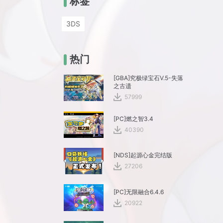
标签
3DS
热门
[GBA]究极绿宝石V.5-失落
之古遗
57999
[PC]燃之智3.4
40390
[NDS]起源心金完结版
27206
[PC]无限融合6.4.6
20922