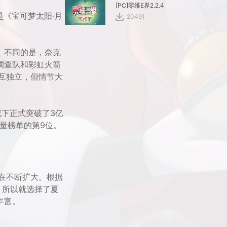
[PC]零维E界2.2.4
是《宝可梦太阳·月
20491
。不同的是，奈克
调查队和彩虹火箭
互独立，但情节大
况下正式突破了3亿
销量榜单的第9位。
在不断扩大。根据
，所以就选择了夏
丰富。