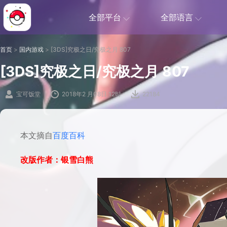
全部平台
全部语言
首页
>
国内游戏
>
[3DS]究极之日/究极之月 807
[3DS]究极之日/究极之月 807
宝可饭堂
2018年2 月08日 12时
22184
本文摘自
百度百科
改版作者：银雪白熊