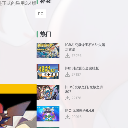
标签
是正式的采用3.4版
PC
热门
[GBA]究极绿宝石V.5-失落
之古遗
57976
[NDS]起源心金完结版
27187
[3DS]究极之日/究极之月
807
22178
[PC]无限融合6.4.6
20916