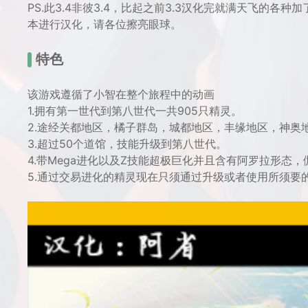
PS.此3.4非彼3.4，比起之前3.3汉化完就满天飞的各种
本进行汉化，请各位擦亮眼球。
特色
该游戏遵循了小智在整个旅程中的动画
1.拥有第一世代到第八世代一共905只精灵。
2.途经关都地区，橘子群岛，城都地区，丰缘地区，神奥
3.超过50个道馆，技能升级到第八世代。
4.带Mega进化以及Z技能超极巨化并且含有阿罗拉形态
5.通过交易进化的精灵现在只须通过升级或者使用所须要