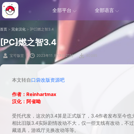
全部平台
全部语言
首页
>
完全汉化
>
[PC]燃之智3.4
[PC]燃之智3.4
宝可饭堂
2023年11 月13日 21时
40385
本文转自
口袋改版资源吧
作者：Reinhartmax
汉化：阿省呦
受托代发，这次的3.4算是正式版了，3.4作者发布至今
相比旧版3.4实际剧情改动不大，仅一些支线有改动，不
藏道具，游戏厅兑换改动等等。