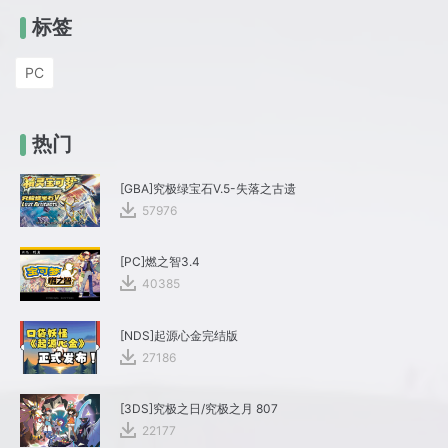
标签
PC
热门
[GBA]究极绿宝石V.5-失落之古遗
57976
[PC]燃之智3.4
40385
[NDS]起源心金完结版
27186
[3DS]究极之日/究极之月 807
22177