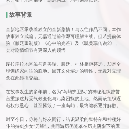
素。整个地区由多个岛屿构成，均可乘船抵达。
故事背景
全新地区承载着独立的全新剧情！与以往作品不同，本作
故事独立成篇，无需通过前作即可理解主线。但若提前体
验《滕廷重制版》《心中的光芒》及《凯美瑞传说2》，
会对剧情细节有更深入的领悟！
库拉库拉地区虽与凯美瑞、滕廷、杜林相距甚远，却是全
球训练家向往的胜地。因其文化熔炉的特性，无数对立理
念在此碰撞交融。
在故事发生的多年前，名为“岛屿护卫队”的神秘组织曾誓
言重振这片受气候变化与污染困扰的土地。然而该组织逐
渐权欲熏心，甚至摧毁了一座岛屿，最终遭驱逐并解散。
时至今日，你将与好友同行，结识温柔的默特尔和神秘好
斗的持剑少女“刀锋”，共同游历仍笼罩在历史阴影下的库