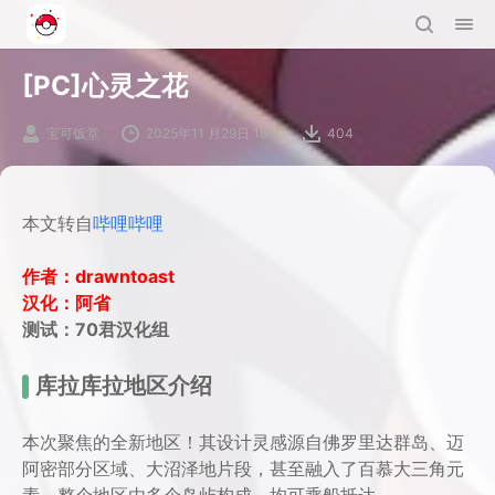
[PC]心灵之花
宝可饭堂
2025年11 月29日 19时
404
本文转自
哔哩哔哩
作者：drawntoast
汉化：阿省
测试：70君汉化组
库拉库拉地区介绍
本次聚焦的全新地区！其设计灵感源自佛罗里达群岛、迈
阿密部分区域、大沼泽地片段，甚至融入了百慕大三角元