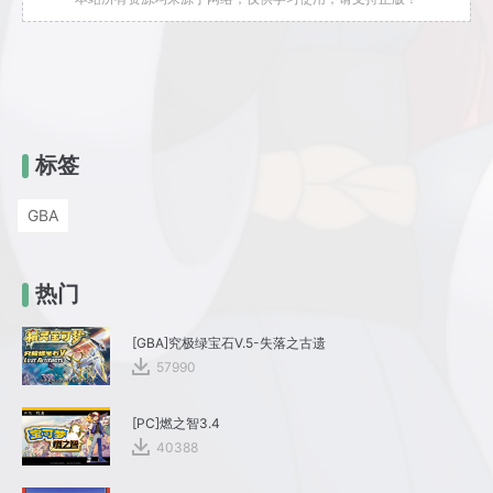
标签
GBA
热门
[GBA]究极绿宝石V.5-失落之古遗
57990
[PC]燃之智3.4
40388