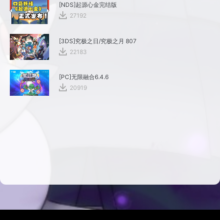
[NDS]起源心金完结版
27192
[3DS]究极之日/究极之月 807
22183
[PC]无限融合6.4.6
20919