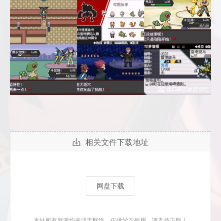
相关文件下载地址
网盘下载
本站所有资源均来源于网络，仅供学习使用，请支持正版！