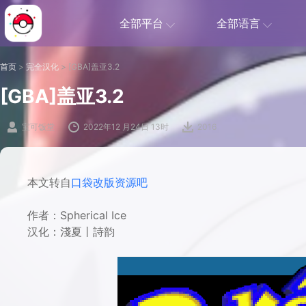
全部平台
全部语言
首页
>
完全汉化
>
[GBA]盖亚3.2
[GBA]盖亚3.2
宝可饭堂
2022年12 月24日 13时
2016
本文转自
口袋改版资源吧
作者：Spherical Ice
汉化：淺夏丨詩韵