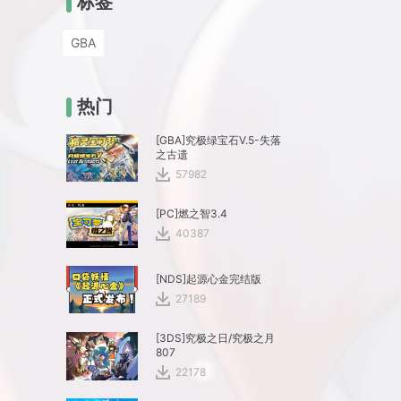
标签
GBA
热门
[GBA]究极绿宝石V.5-失落
之古遗
57982
[PC]燃之智3.4
40387
[NDS]起源心金完结版
27189
[3DS]究极之日/究极之月
807
22178