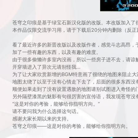
苍穹之印痕是基于绿宝石新汉化版的改版。本改版加入了
本作品仅限交流学习用，请于下载后20分钟内删除（反正
看了最近许多的新晋改版以及改版作者，感觉斗志高昂，于
加了一些有趣的东西，以及有趣的难度。
由于很多偷懒许多室内没画，所以一些房子进不去，请谅
开穿墙进入了异次元请别怪我…
为了让大家欣赏新增的BGM特意画了很绕的地图来阻止大
地图太绕了以至于没有心情走下去了，后面的很多东西没
顺便如果走到了没有设置遇敌的地图请别试图进入奇怪的
另外隔壁漆黑的魅影有句很厉害的宣传语，我发现苍穹没
“这是对你的考验，能够给你指明方向。”
请不要问我为什么选择这句话。
感谢大家长期以来的支持。
苍穹之印痕——这是对你的考验，能够给你指明方向。