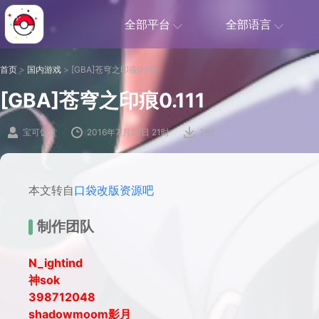
全部平台
全部语言
首页
>
国内游戏
>
[GBA]苍穹之印痕0.111
[GBA]苍穹之印痕0.111
宝可饭堂
2016年7 月22日 21时
289
本文转自
口袋改版资源吧
制作团队
N_ightind
神sok
398712048
shadowmoom影月