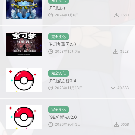
完全汉化
[PC]磁力
2024年1月6日
1669
完全汉化
[PC]九重天2.0
2023年12月7日
3523
完全汉化
[PC]燃之智3.4
2023年11月13日
40383
完全汉化
[GBA]紫光v2.0
2023年9月13日
6659